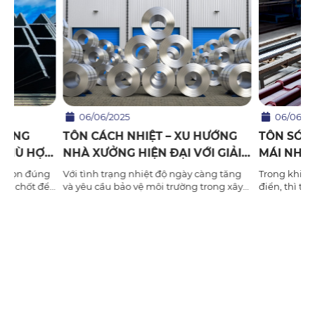
06/06/2025
06/06/20
V: ỨNG
TÔN CÁCH NHIỆT – XU HƯỚNG
TÔN SÓNG
 PHÙ HỢP
NHÀ XƯỞNG HIỆN ĐẠI VỚI GIẢI
MÁI NHÀ 
PHÁP GIẢM NHIỆT TOÀN DIỆN
TRUYỀN 
c chọn đúng
Với tình trạng nhiệt độ ngày càng tăng
Trong khi n
hen chốt để
và yêu cầu bảo vệ môi trường trong xây
điển, thì t
ịu lực và
dựng, tôn cách nhiệt đang dần trở thành
ưu thế nhờ 
i thép hình
lựa chọn mặc định cho các công trình
mỹ cao và gi
 về chất
nhà xưởng, kho hàng và nhà dân dụng.
chọn hoàn h
Không ch...
thự và c...