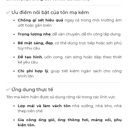
✅ Ưu điểm nổi bật của tôn mạ kẽm
Chống gỉ sét hiệu quả
ngay cả trong môi trường ẩm
ướt hoặc gần biển.
Trọng lượng nhẹ
, dễ vận chuyển, dễ thi công lắp dựng.
Bề mặt sáng, đẹp
, có thể dùng trực tiếp hoặc sơn phủ
tùy nhu cầu.
Dễ tạo hình
, uốn cong, cán sóng hoặc dập theo thiết
kế yêu cầu.
Chi phí hợp lý
, giúp tiết kiệm ngân sách cho công
trình lớn.
✅ Ứng dụng thực tế
Tôn mạ kẽm hiện được sử dụng rộng rãi trong các lĩnh vực:
Lợp mái và làm vách tôn
nhà xưởng, nhà kho, nhà
thép tiền chế.
Gia công ống gió, ống thông hơi, máng xối, phụ
kiện tôn.