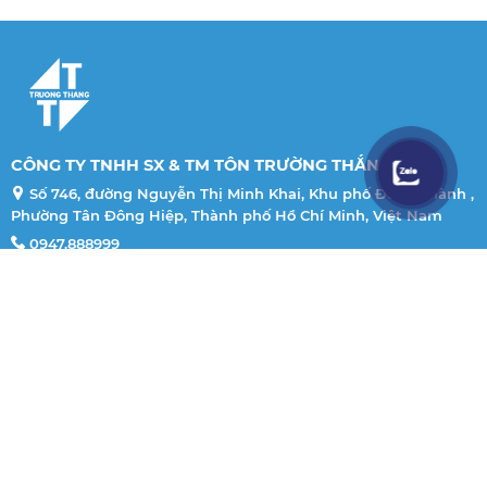
CÔNG TY TNHH SX & TM TÔN TRƯỜNG THẮNG
Số 746, đường Nguyễn Thị Minh Khai, Khu phố Đông Thành ,
Phường Tân Đông Hiệp, Thành phố Hồ Chí Minh, Việt Nam
0947.888999
info@tontruongthang.com.vn
Thứ 2 - Thứ 7: 8:00 - 18:00
Thông tin
Tôn Cuộn
Tôn cán sóng
Tôn cách nhiệt PU
Xà Gồ
Thép Xây Dựng - Kết Cấu