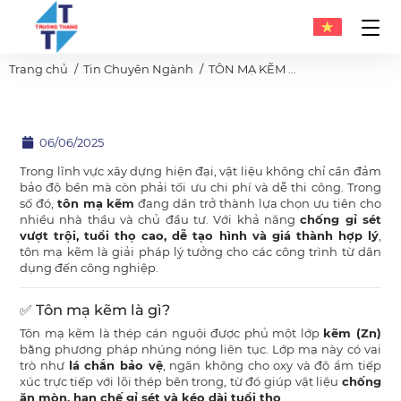
Trang chủ
Tin Chuyên Ngành
TÔN MẠ KẼM – GIẢI PHÁP VẬT LIỆU BỀN BỈ CHO CÔNG TRÌNH CÔNG NGHIỆP VÀ DÂN DỤNG
06/06/2025
Trong lĩnh vực xây dựng hiện đại, vật liệu không chỉ cần đảm
bảo độ bền mà còn phải tối ưu chi phí và dễ thi công. Trong
số đó,
tôn mạ kẽm
đang dần trở thành lựa chọn ưu tiên cho
nhiều nhà thầu và chủ đầu tư. Với khả năng
chống gỉ sét
vượt trội, tuổi thọ cao, dễ tạo hình và giá thành hợp lý
,
tôn mạ kẽm là giải pháp lý tưởng cho các công trình từ dân
dụng đến công nghiệp.
✅ Tôn mạ kẽm là gì?
Tôn mạ kẽm là thép cán nguội được phủ một lớp
kẽm (Zn)
bằng phương pháp nhúng nóng liên tục. Lớp mạ này có vai
trò như
lá chắn bảo vệ
, ngăn không cho oxy và độ ẩm tiếp
xúc trực tiếp với lõi thép bên trong, từ đó giúp vật liệu
chống
ăn mòn, hạn chế gỉ sét và kéo dài tuổi thọ
.