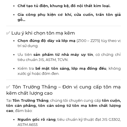
Chế tạo tủ điện, khung kệ, đồ nội thất kim loại.
Gia công phụ kiện cơ khí, cửa cuốn, trần tôn giả
gỗ...
✅ Lưu ý khi chọn tôn mạ kẽm
Chọn đúng độ dày và lớp mạ
(Z100 – Z275) tùy theo vị
trí sử dụng.
Ưu tiên
sản phẩm từ nhà máy uy tín
, có chứng chỉ
tiêu chuẩn JIS, ASTM, TCVN.
Kiểm tra
bề mặt tôn sáng, lớp mạ đồng đều
, không
xước gỉ hoặc đốm đen.
✅ Tôn Trường Thắng – Đơn vị cung cấp tôn mạ
kẽm chất lượng cao
Tại
Tôn Trường Thắng
, chúng tôi chuyên cung cấp
tôn cuộn,
tôn cán phẳng, tôn cán sóng từ tôn mạ kẽm chất lượng
cao
, đảm bảo:
Nguồn gốc rõ ràng
, tiêu chuẩn kỹ thuật đạt JIS G3302,
ASTM A653.