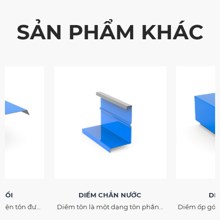
SẢN PHẨM KHÁC
 HỒI
DIỀM CHẮN NƯỚC
DI
kiện tôn được
Diềm tôn là một dạng tôn phẳng
Diềm ốp góc 
c, lắp đặt tại
được gia công theo bản vẽ kỹ
công từ tôn 