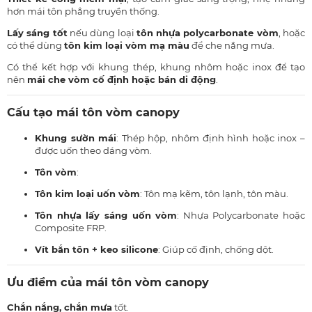
hơn mái tôn phẳng truyền thống.
Lấy sáng tốt
nếu dùng loại
tôn nhựa polycarbonate vòm
, hoặc
có thể dùng
tôn kim loại vòm mạ màu
để che nắng mưa.
Có thể kết hợp với khung thép, khung nhôm hoặc inox để tạo
nên
mái che vòm cố định hoặc bán di động
.
Cấu tạo mái tôn vòm canopy
Khung sườn mái
: Thép hộp, nhôm định hình hoặc inox –
được uốn theo dáng vòm.
Tôn vòm
:
Tôn kim loại uốn vòm
: Tôn mạ kẽm, tôn lạnh, tôn màu.
Tôn nhựa lấy sáng uốn vòm
: Nhựa Polycarbonate hoặc
Composite FRP.
Vít bắn tôn + keo silicone
: Giúp cố định, chống dột.
Ưu điểm của mái tôn vòm canopy
Chắn nắng, chắn mưa
tốt.