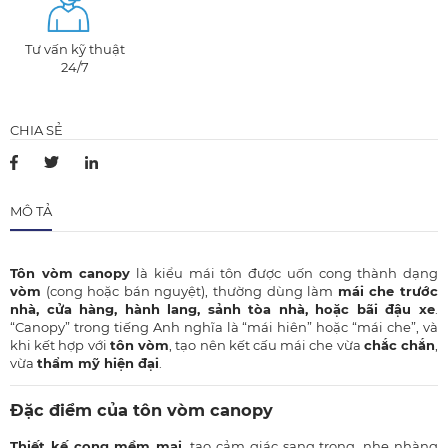
Tư vấn kỹ thuật
24/7
CHIA SẺ
MÔ TẢ
Tôn vòm canopy
là kiểu mái tôn được uốn cong thành dạng
vòm
(cong hoặc bán nguyệt), thường dùng làm
mái che trước
nhà, cửa hàng, hành lang, sảnh tòa nhà, hoặc bãi đậu xe
.
“Canopy” trong tiếng Anh nghĩa là “mái hiên” hoặc “mái che”, và
khi kết hợp với
tôn vòm
, tạo nên kết cấu mái che vừa
chắc chắn
,
vừa
thẩm mỹ hiện đại
.
Đặc điểm của tôn vòm canopy
Thiết kế cong mềm mại
, tạo cảm giác sang trọng, nhẹ nhàng